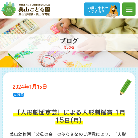
お問い合わせ
・アクセス
ブログ
BLOG
2024年1月15日
幼稚園
「人形劇団京芸」による人形劇鑑賞 1月
15日(月)
美山幼稚園「父母の会」のみなさなのご厚意により、「人形