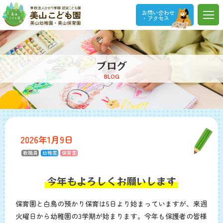
お問い合わせ
・アクセス
ブログ
BLOG
2026年1月9日
教職員
幼稚園
保育園
今年もよろしくお願いします
保育園と白鳥の預かり保育は5日より始まっていますが、来週
火曜日から幼稚園の3学期が始まります。今年も保護者の皆様