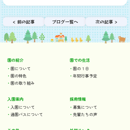
< 前の記事
ブログ一覧へ
次の記事 >
園の紹介
園での⽣活
園について
園の１日
園の特色
年間行事予定
園の取り組み
入園案内
採用情報
入園について
募集について
通園バスについて
先輩たちの声