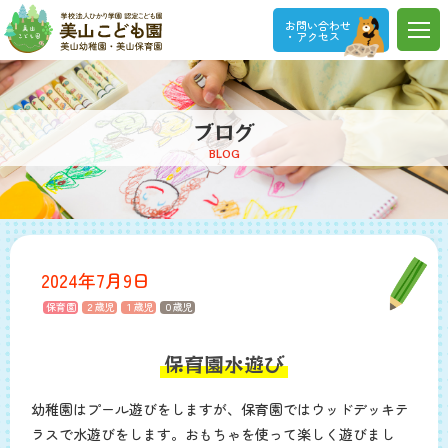
お問い合わせ
・アクセス
ブログ
BLOG
2024年7月9日
保育園
２歳児
１歳児
０歳児
保育園水遊び
幼稚園はプール遊びをしますが、保育園ではウッドデッキテ
ラスで水遊びをします。おもちゃを使って楽しく遊びまし