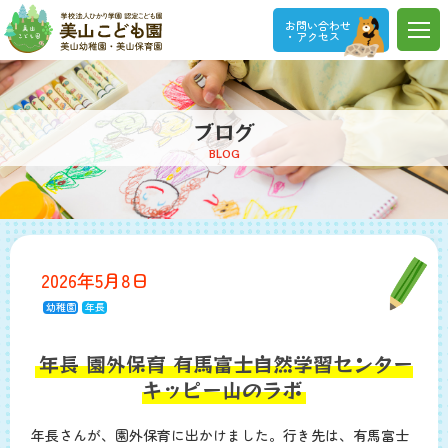
お問い合わせ
・アクセス
ブログ
BLOG
2026年5月8日
幼稚園
年長
年長 園外保育 有馬富士自然学習センター
キッピー山のラボ
年長さんが、園外保育に出かけました。行き先は、有馬富士