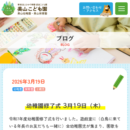
お問い合わせ
・アクセス
ブログ
BLOG
2026年3月19日
幼稚園
保育園
２歳児
幼稚園修了式 3月19日（木）
令和7年度幼稚園修了式を行いました。遊戯室に（白鳥に来て
いる年長のお友だちも一緒に）全幼稚園児が集まり、園歌を