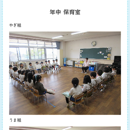
年中 保育室
やぎ組
うま組