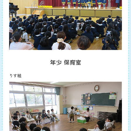
年少 保育室
りす組