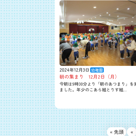
2024年12月3日
幼稚園
朝の集まり 12月2日（月）
今朝は9時30分より「朝のあつまり」を
ました。年少のこあら組とりす組…
« 先頭
«