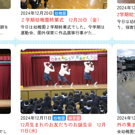
2024年1
2024年12月20日
幼稚園
2学期給
２学期幼稚園終業式 12月20日（金）
今日は幼
餅を
今日は幼稚園２学期終業式でした。今学期は
り、保育
…
運動会、園外保育に作品展等行事がた…
2024年12月11日
2024年1
幼稚園
保育園
12月生まれのお友だちのお誕生会 12月
外の集ま
11日(水)
でし
全幼稚園