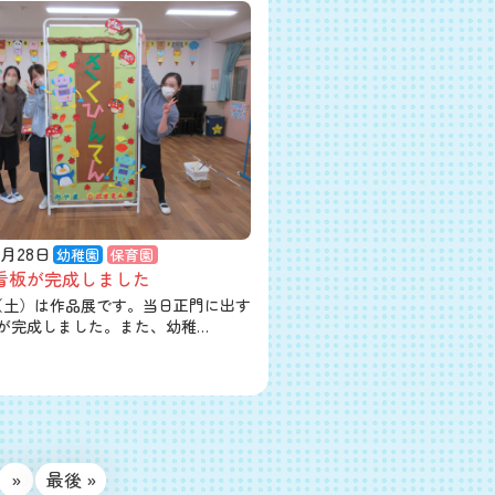
1月28日
幼稚園
保育園
看板が完成しました
（土）は作品展です。当日正門に出す
が完成しました。また、幼稚…
»
最後 »