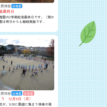
2月18日
幼稚園
食最終日
稚園の2学期給食最終日です。（預か
園は明日からも継続実施です…
2月10日
幼稚園
保育園
り 12月9日（月）
児が、9:30に園庭に集まり体操の後