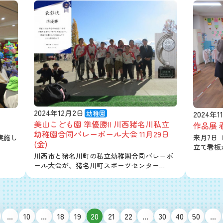
2024年12月2日
幼稚園
2024年1
美山こども園 準優勝!! 川西猪名川私立
作品展 
幼稚園合同バレーボール大会 11月29日
実施し
来月7日
(金)
立て看板
川西市と猪名川町の私立幼稚園合同バレーボ
ール大会が、猪名川町スポーツセンター…
...
10
...
18
19
20
21
22
...
30
40
50
...