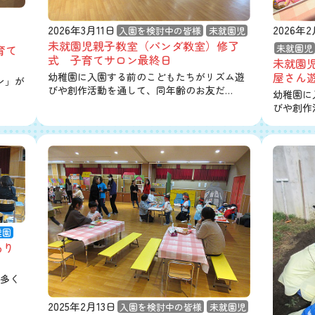
2026年3月11日
2026年2
入園を検討中の皆様
未就園児
未就園児親子教室（パンダ教室）修了
未就園児
育て
式 子育てサロン最終日
未就園
屋さん遊
幼稚園に入園する前のこどもたちがリズム遊
ン」が
びや創作活動を通して、同年齢のお友だ…
幼稚園に
びや創作
稚園
あり
多く
2025年2月13日
入園を検討中の皆様
未就園児