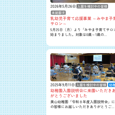
2026年5月26日
入園を検討中の皆様
未就園児
乳幼児子育て応援事業 ～みやま子
サロン～
5月25日（月）より「みやま子育てサロ
始まりました。対象は0歳～1歳の…
2025年9月11日
入園を検討中の皆様
幼
幼稚園入園説明会に来園いただき
がとうございました
美山幼稚園「令和８年度入園説明会」に
の皆様にお越しいただきありがとうご…