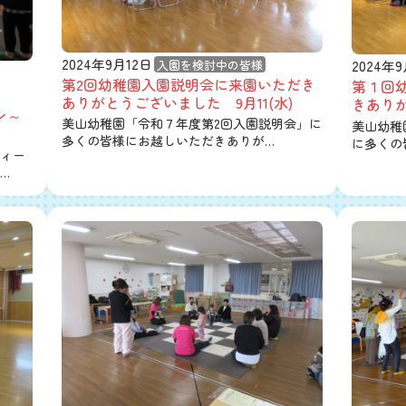
2024年9月12日
入園を検討中の皆様
2024年
第2回幼稚園入園説明会に来園いただき
第１回
ありがとうございました 9月11(水)
きありが
ン～
美山幼稚園「令和７年度第2回入園説明会」に
美山幼稚
多くの皆様にお越しいただきありが…
に多くの
ィー
…