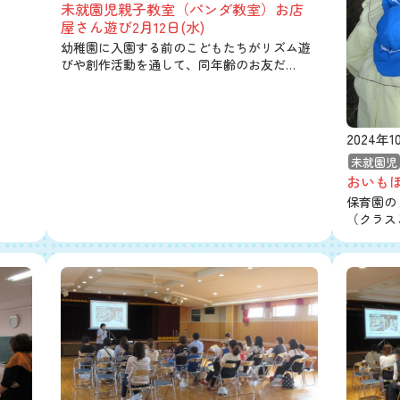
未就園児親子教室（パンダ教室）お店
屋さん遊び2月12日(水)
幼稚園に入園する前のこどもたちがリズム遊
びや創作活動を通して、同年齢のお友だ…
2024年1
未就園児
おいもほ
保育園の
（クラス