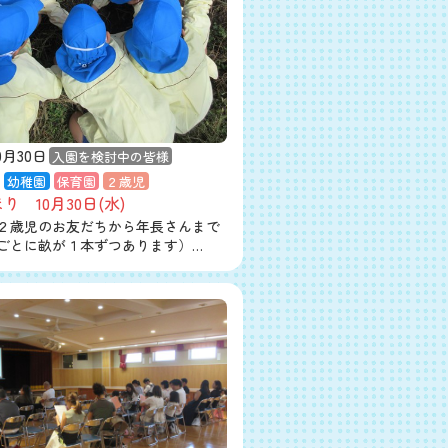
0月30日
入園を検討中の皆様
幼稚園
保育園
２歳児
り 10月30日(水)
２歳児のお友だちから年長さんまで
ごとに畝が１本ずつあります）…