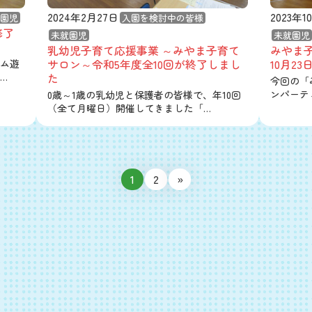
2024年2月27日
2023年1
園児
入園を検討中の皆様
修了
未就園児
未就園児
乳幼児子育て応援事業 ～みやま子育て
みやま
サロン～令和5年度全10回が終了しまし
10月23日
ム遊
…
た
今回の「
ンパーテ
0歳～1歳の乳幼児と保護者の皆様で、年10回
（全て月曜日）開催してきました「…
1
2
»