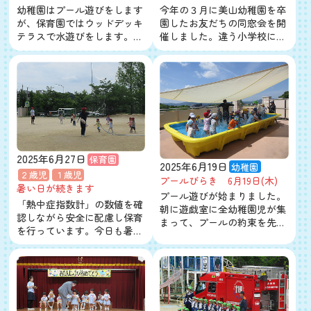
幼稚園はプール遊びをします
今年の３月に美山幼稚園を卒
が、保育園ではウッドデッキ
園したお友だちの同窓会を開
テラスで水遊びをします。…
催しました。違う小学校に…
2025年6月27日
保育園
2025年6月19日
幼稚園
２歳児
１歳児
プールびらき 6月19日(木)
暑い日が続きます
プール遊びが始まりました。
「熱中症指数計」の数値を確
朝に遊戯室に全幼稚園児が集
認しながら安全に配慮し保育
まって、プールの約束を先…
を行っています。今日も暑…