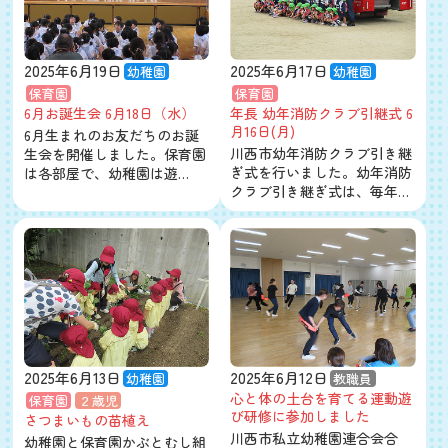
2025年6月19日
2025年6月17日
幼稚園
幼稚園
保育園
保育園
6月お誕生会 6月18日（水）
年長 幼年消防クラブ引継式 6
月16日(月)
6月生まれのお友だちのお誕
川西市幼年消防クラブ引き継
生会を開催しました。保育園
ぎ式を行いました。幼年消防
は各部屋で、幼稚園は遊…
クラブ引き継ぎ式は、毎年…
2025年6月13日
2025年6月12日
幼稚園
教職員
心と体の土台を育てる運動遊
保育園
２歳児
び研修に参加しました
さつまいもの苗植え
川西市私立幼稚園連合会合
幼稚園と保育園かぶとむし組