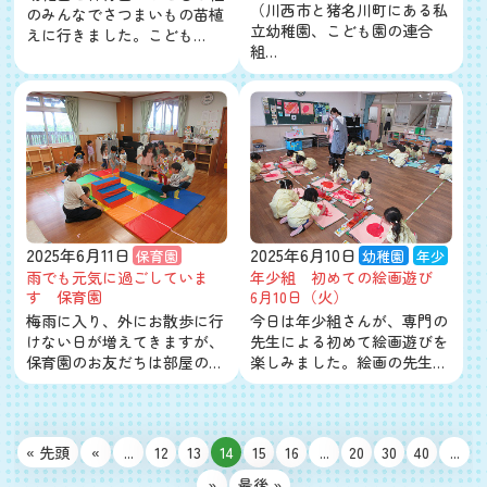
（川西市と猪名川町にある私
のみんなでさつまいもの苗植
立幼稚園、こども園の連合
えに行きました。こども…
組…
2025年6月11日
2025年6月10日
保育園
幼稚園
年少
雨でも元気に過ごしていま
年少組 初めての絵画遊び
す 保育園
6月10日（火）
梅雨に入り、外にお散歩に行
今日は年少組さんが、専門の
けない日が増えてきますが、
先生による初めて絵画遊びを
保育園のお友だちは部屋の…
楽しみました。絵画の先生…
« 先頭
«
...
12
13
14
15
16
...
20
30
40
...
»
最後 »