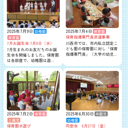
2025年7月9日
2025年7月4日
幼稚園
保育園
保育指導専門員派遣事業
保育園
7月お誕生会 7月9日（水）
川西市では、市内私立認定こ
ども園の保育園に対し「保育
7月生まれのお友だちのお誕
指導専門員」（大学の幼児…
生会を開催しました。保育園
は各部屋で、幼稚園は遊…
2025年7月2日
2025年6月30日
保育園
卒園児
２歳児
幼稚園
保育園水遊び
同窓会 6月27日（金）